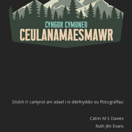
Diolch i’r canlynol am adael i ni ddefnyddio eu ffotograffau:
Catrin M S Davies
Ruth Jên Evans